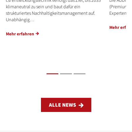
csi entwicklungstechnik verfolgt das Ziel, bis 2035
Die AUDI AG
klimaneutral zu sein und baut dafür ein
(Premium Pl
strukturiertes Nachhaltigkeitsmanagement auf.
Experten vo
Unabhängig…
Mehr erfah
Mehr erfahren
ALLE NEWS