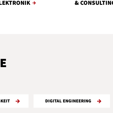
LEKTRONIK
& CONSULTIN
E
AL ENGINEERING
SYSTEMS ENGINEERI