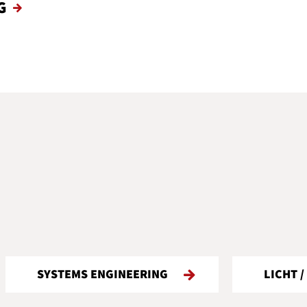
G
NG
LICHT / ILLUMINATION