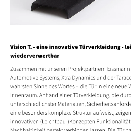
Vision T. - eine innovative Türverkleidung - le
wiederverwertbar
Zusammen mit unseren Projektpartnern Eissmann
Automotive Systems, Xtra Dynamics und der Taracel
wahrsten Sinne des Wortes – die Tür in eine neue 
Innenraum. Anhand einer Türverkleidung, die du
unterschiedlichster Materialien, Sicherheitsanfo
eine besonders komplexe Struktur aufweist, zeigen 
innovativen (Leichtbau-)Konzepten Funktionalität
Nachhaltigkeit perfekt verbinden lassen. Die Tür h